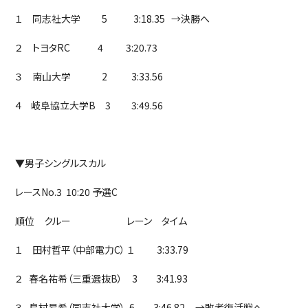
１ 同志社大学 5 3:18.35 →決勝へ
２ トヨタRC 4 3:20.73
３ 南山大学 2 3:33.56
４ 岐阜協立大学B 3 3:49.56
▼男子シングルスカル
レースNo.3 10:20 予選C
順位 クルー レーン タイム
１ 田村哲平（中部電力C） １ 3:33.79
２ 春名祐希（三重選抜B） 3 3:41.93
３ 島村昂希（同志社大学） 6 3:46.82 →敗者復活戦へ