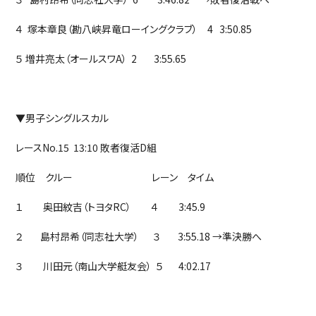
４ 塚本章良（勘八峡昇竜ローイングクラブ） 4 3:50.85
５ 増井亮太（オールスワA） 2 3:55.65
▼男子シングルスカル
レースNo.15 13:10 敗者復活D組
順位 クルー レーン タイム
１ 奥田紋吉（トヨタRC） ４ 3:45.9
２ 島村昂希（同志社大学） ３ 3:55.18 →準決勝へ
３ 川田元（南山大学艇友会） ５ 4:02.17