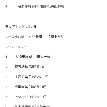
６ 椎名孝行（横浜漕艇倶楽部埼玉）
▼女子シングルスカル
レースNo. 88 14:36発艇 3艇上がり
レーン クルー
１ 大橋茉緒（名古屋大学A）
２ 萩野紗和（関西電力）
３ 庄司祐美子（デンソーB）
４ 成瀬歩美（中部電力B）
５ 上林さくら（デンソーC）
６ 谷本美伊菜（同志社大学）