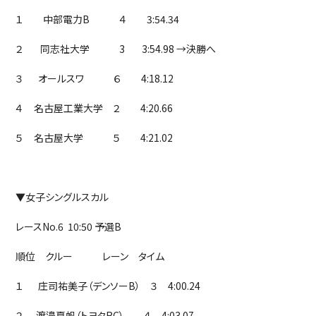
１ 中部電力B ４ 3:54.34
２ 同志社大学 3 3:54.98 →決勝へ
３ オールスワ ６ 4:18.12
４ 名古屋工業大学 ２ 4:20.66
５ 名古屋大学 ５ 4:21.02
▼女子シングルスカル
レースNo.6 10:50 予選B
順位 クルー レーン タイム
１ 庄司祐美子（デンソーB） ３ 4:00.24
２ 渡邉夏帆（トヨタRC） ４ 4:03.07