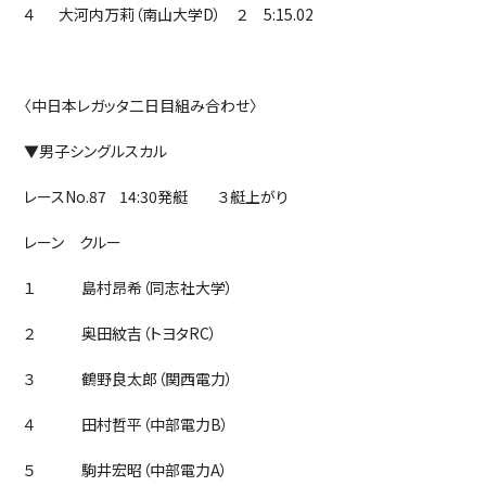
４ 大河内万莉（南山大学D） ２ 5:15.02
〈中日本レガッタ二日目組み合わせ〉
▼男子シングルスカル
レースNo.87 14:30発艇 ３艇上がり
レーン クルー
１ 島村昂希（同志社大学）
２ 奥田紋吉（トヨタRC）
３ 鶴野良太郎（関西電力）
４ 田村哲平（中部電力B）
５ 駒井宏昭（中部電力A）