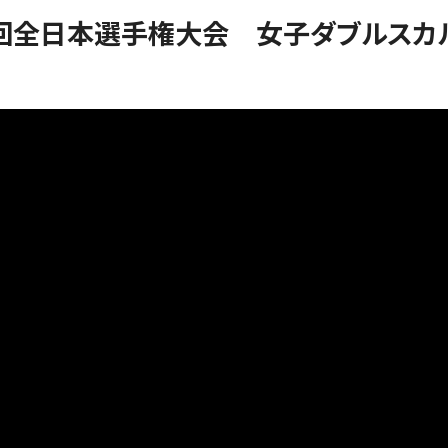
艇友会
100回全日本選手権大会 女子ダブルスカ
お問い合わせ
Blog
English