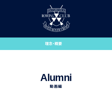
理念・概要
入部案内
ニュース
Alumni
スケジュール
動画編
施設
メンバー